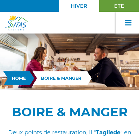
HIVER
ETE
HOME
BOIRE & MANGER
BOIRE & MANGER
Deux points de restauration, il “
Tagliede
” en