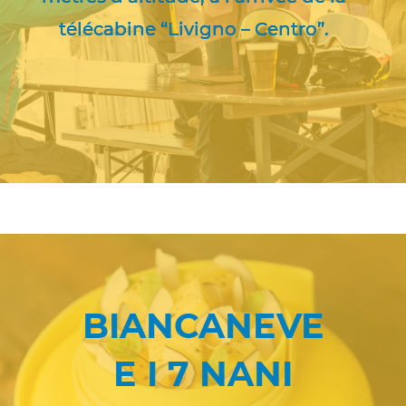
télécabine “Livigno – Centro”.
BIANCANEVE
E I 7 NANI