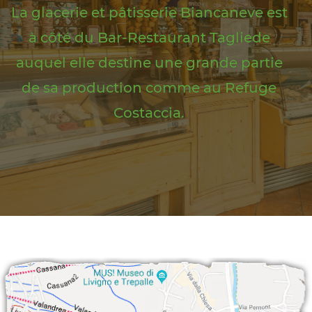
La glacerie et pâtisserie Biancaneve est
à côté du Bar-Restaurant Tagliede
auquel elle destine une grande partie
de sa production comme au Refuge
Costaccia.