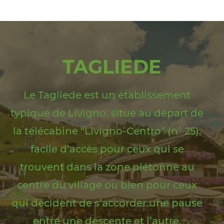
TAGLIEDE
Le Tagliede est un établissement
typique de Livigno, situé au départ de
la télécabine “Livigno-Centro” (n° 25),
facile d’accès pour ceux qui se
trouvent dans la zone piétonne au
centre du village ou bien pour ceux
qui décident de s’accorder une pause
entre une descente et l’autre.