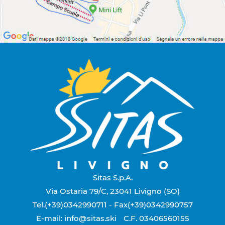
Sitas S.p.A.
Via Ostaria 79/C, 23041 Livigno (SO)
Tel.(+39)0342990711
- Fax(+39)0342990757
E-mail: info@sitas.ski
C.F. 03406560155