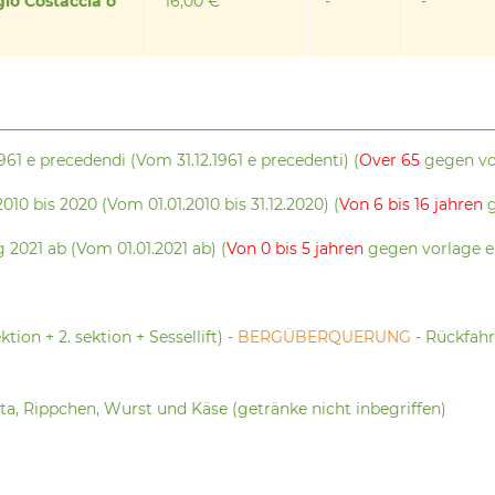
gio Costaccia o
16,00 €
-
-
961 e precedendi (Vom 31.12.1961 e precedenti) (
Over 65
gegen vor
010 bis 2020 (Vom 01.01.2010 bis 31.12.2020) (
Von 6 bis 16 jahren
g
 2021 ab (Vom 01.01.2021 ab) (
Von 0 bis 5 jahren
gegen vorlage e
ktion + 2. sektion + Sessellift) -
BERGÜBERQUERUNG
- Rückfahr
nta, Rippchen, Wurst und Käse (getränke nicht inbegriffen)