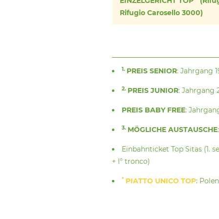
EINZELGERICHT TOP
(Rifu
Rifugio Carosello 3000)
1.
PREIS SENIOR
: Jahrgang 1
2.
PREIS JUNIOR
: Jahrgang 2
PREIS BABY FREE
: Jahrgang
3.
MÖGLICHE AUSTAUSCHE
:
Einbahnticket Top Sitas (1. se
+ I° tronco)
*
PIATTO UNICO TOP
: Pole