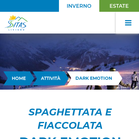
INVERNO
ESTATE
HOME
ATTIVITÀ
DARK EMOTION
SPAGHETTATA E
FIACCOLATA