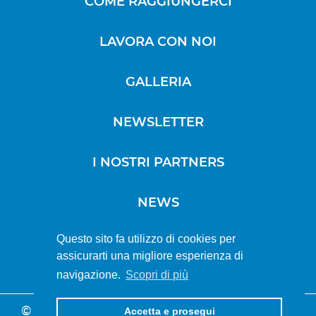
COME RAGGIUNGERCI
LAVORA CON NOI
GALLERIA
NEWSLETTER
I NOSTRI PARTNERS
NEWS
Questo sito fa utilizzo di cookies per
assicurarti una migliore esperienza di
SOCIAL WALL
navigazione.
Scopri di più
© Copyright 2021. All Rights Reserved, Sitas
Accetta e prosegui