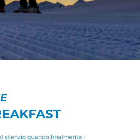
NE
REAKFAST
el silenzio quando finalmente i