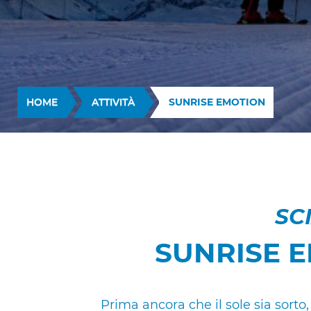
HOME
ATTIVITÀ
SUNRISE EMOTION
SC
SUNRISE 
Prima ancora che il sole sia sorto