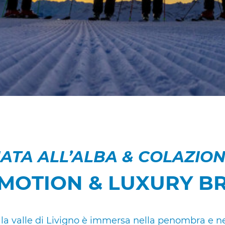
IATA ALL’ALBA & COLAZIO
EMOTION & LUXURY B
, la valle di Livigno è immersa nella penombra e n