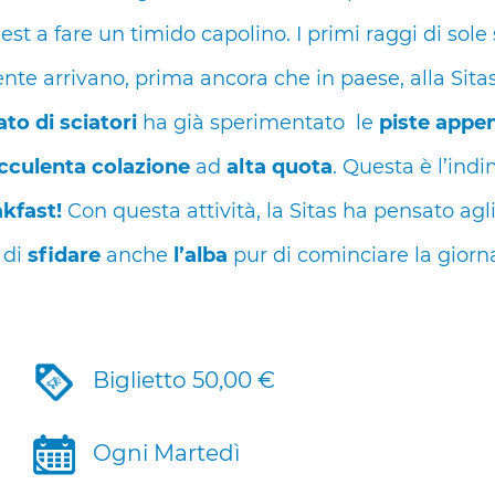
t a fare un timido capolino. I primi raggi di sole 
nte arrivano, prima ancora che in paese, alla Sitas
to di sciatori
ha già sperimentato le
piste appe
cculenta colazione
ad
alta quota
. Questa è l’ind
kfast!
Con questa attività, la Sitas ha pensato agl
 di
sfidare
anche
l’alba
pur di cominciare la giorn
Biglietto 50,00 €
Ogni Martedì