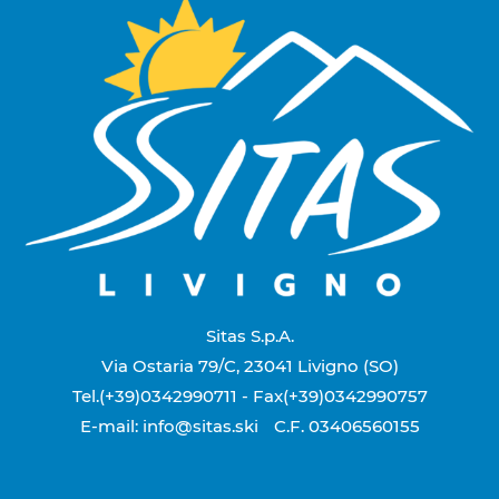
Sitas S.p.A.
Via Ostaria 79/C, 23041 Livigno (SO)
Tel.(+39)0342990711
- Fax(+39)0342990757
E-mail: info@sitas.ski
C.F. 03406560155