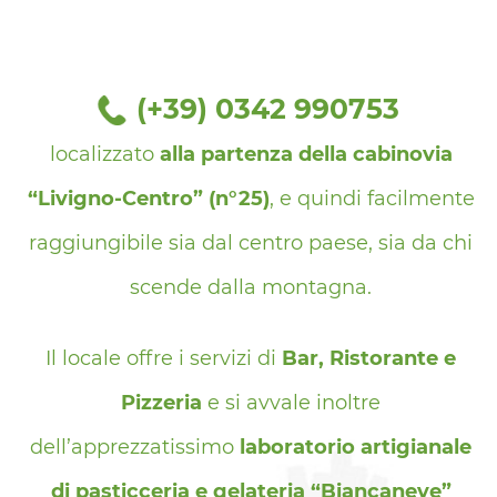
(+39) 0342 990753
Il Tagliede è un
locale storico
di Livigno,
localizzato
alla partenza della cabinovia
“Livigno-Centro” (n°25)
, e quindi facilmente
raggiungibile sia dal centro paese, sia da chi
scende dalla montagna.
Il locale offre i servizi di
Bar, Ristorante e
Pizzeria
e si avvale inoltre
dell’apprezzatissimo
laboratorio artigianale
di pasticceria e gelateria “Biancaneve”